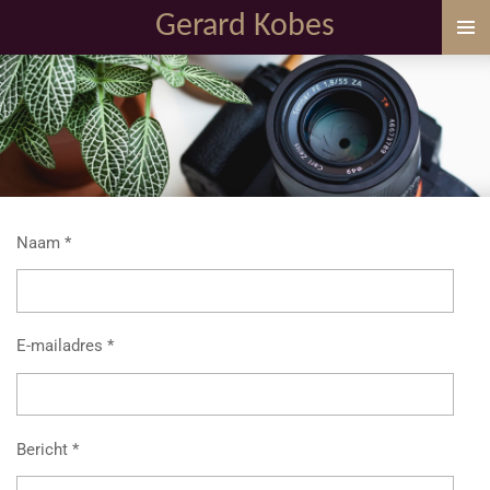
Gerard Kobes
Ga
direct
naar
de
hoofdinhoud
Naam *
E-mailadres *
Bericht *