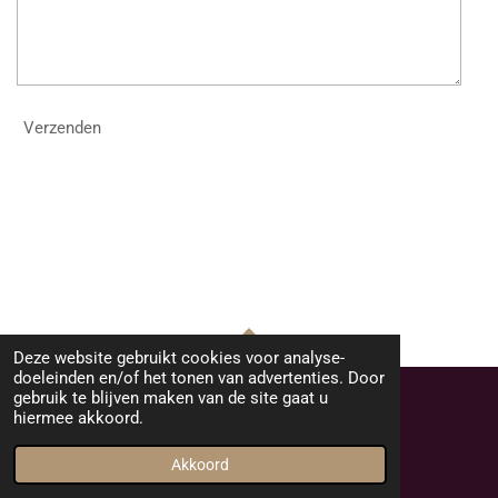
Verzenden
Deze website gebruikt cookies voor analyse-
TOP
doeleinden en/of het tonen van advertenties. Door
gebruik te blijven maken van de site gaat u
hiermee akkoord.
© 2023 - 2026 Gerard Kobes
Powered by
JouwWeb
Akkoord